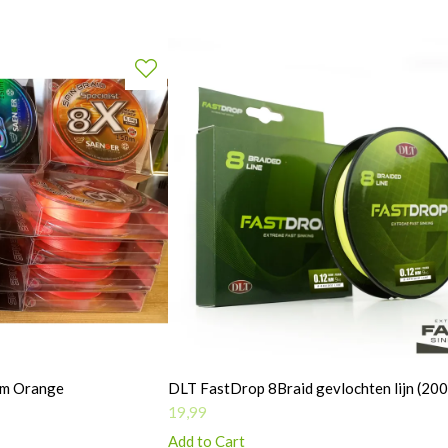
50m Orange
DLT FastDrop 8Braid gevlochten lijn (20
19,99
Add to Cart