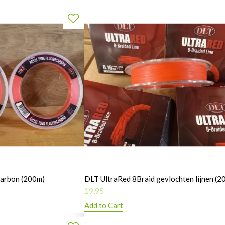
carbon (200m)
DLT UltraRed 8Braid gevlochten lijnen (2
19,95
Add to Cart