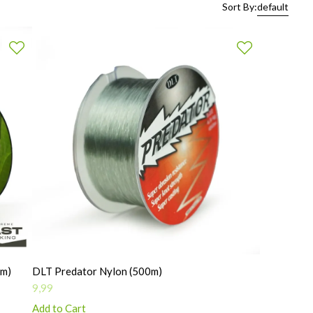
Sort By:
default
0m)
DLT Predator Nylon (500m)
9,99
Add to Cart