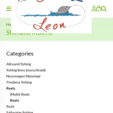
Search
Home
»
Reels
»
Reels
»
Shimano Molens
Shimano Molens
Categories
Allround fishing
fishing lines (mono/braid)
Noorwegen Materiaal
Predator fishing
Reels
(Multi) Reels
Reels
Rods
Saltwater fishing