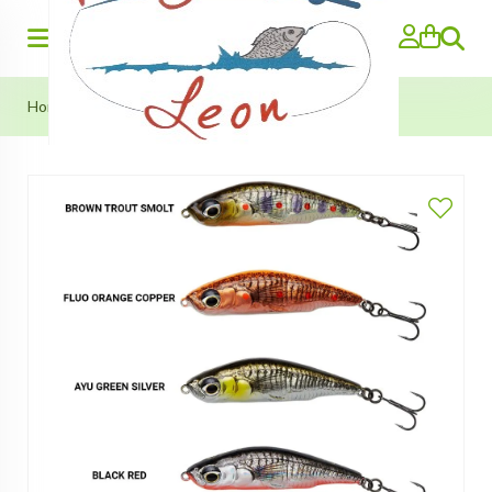
Search
Home
»
3D Sticklebait Pencil (Savage Gear) 75mm