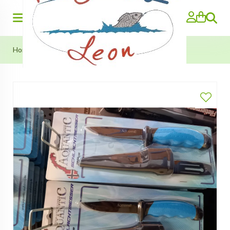
Search
Home
»
Aquantic Slachtmessen (22cm) met schede.