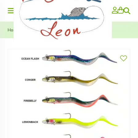
Search
Home
»
Conger Eel (Savage Gear) 22cm/160g