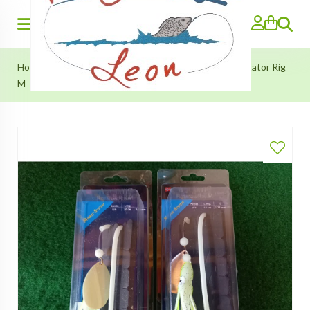
Search
Home
»
Leng Onderlijn 8/0 (met octo en lumi tube) Rotator Rig
M