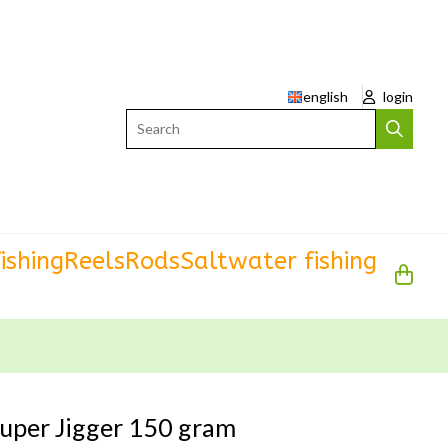
english
login
Search
ishing
Reels
Rods
Saltwater fishing
uper Jigger 150 gram