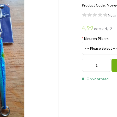
Product Code:
Norwe
Nog n
4,99
ex tax:
4,12
*
Kleuren Pilkers
Op voorraad