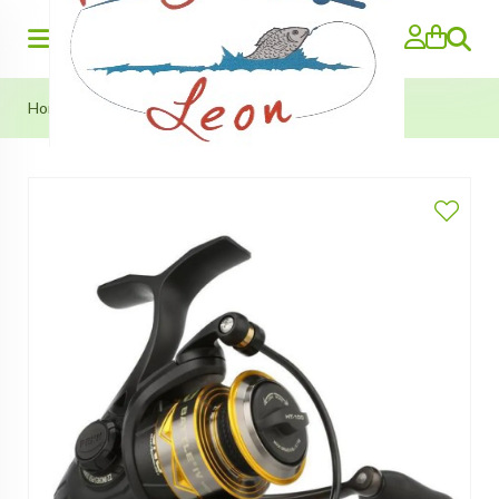
Search
Home
»
Penn Battle IV Spinning 4000 (High Speed)