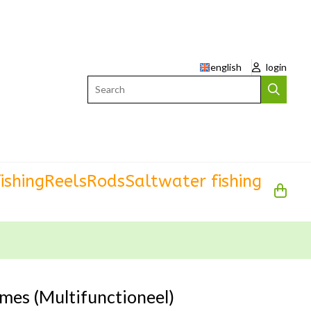
english
login
Search
ishing
Reels
Rods
Saltwater fishing
mes (Multifunctioneel)