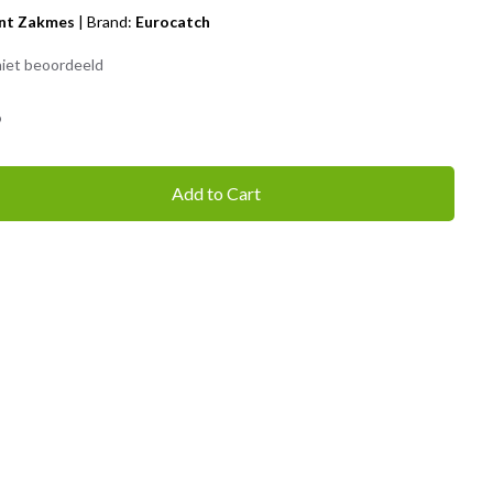
nt Zakmes
|
Brand:
Eurocatch
iet beoordeeld
9
Add to Cart