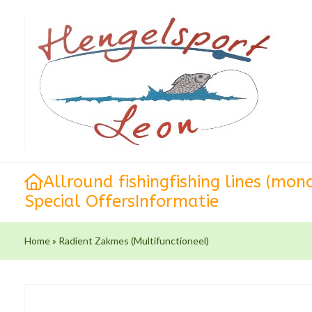
Allround fishing
fishing lines (mon
Special Offers
Informatie
Home
»
Radient Zakmes (Multifunctioneel)