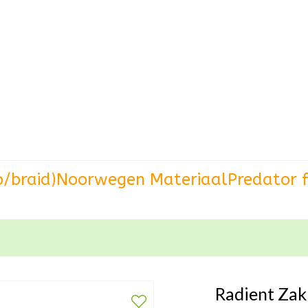
o/braid)
Noorwegen Materiaal
Predator f
Radient Zak