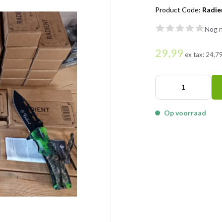
Product Code:
Radie
Nog n
29,99
ex tax:
24,7
Op voorraad