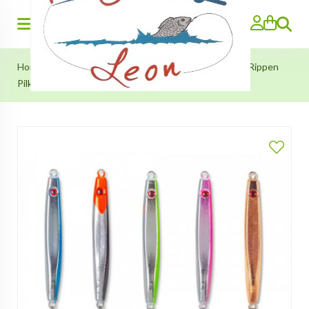
Search
Home
»
Noorwegen Materiaal
»
Noorwegen (Pilkers)
»
Rippen
Pilker 200g (Aquantic)