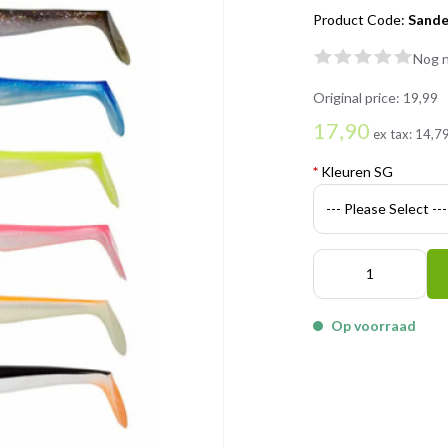
Product Code:
Sande
Nog n
Original price:
19,99
17,90
ex tax:
14,7
*
Kleuren SG
Op voorraad