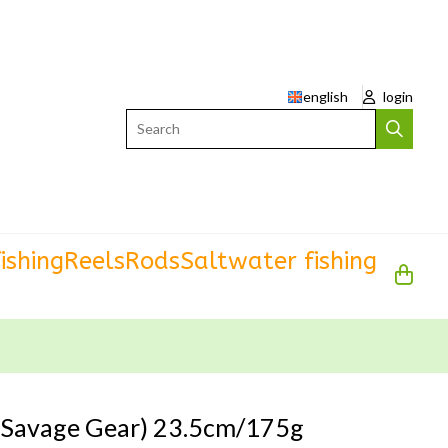
english
login
Search
ishing
Reels
Rods
Saltwater fishing
(Savage Gear) 23.5cm/175g