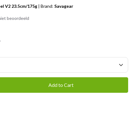
el V2 23.5cm/175g
|
Brand:
Savagear
iet beoordeeld
9
Add to Cart