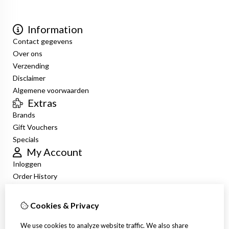
Information
Contact gegevens
Over ons
Verzending
Disclaimer
Algemene voorwaarden
Extras
Brands
Gift Vouchers
Specials
My Account
Inloggen
Order History
Wish List
Newsletter
Cookies & Privacy
Customer Service
Contact Us
We use cookies to analyze website traffic. We also share