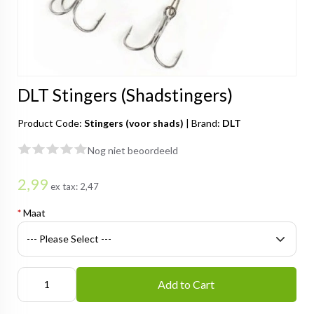
DLT Stingers (Shadstingers)
Product Code:
Stingers (voor shads)
|
Brand:
DLT
Nog niet beoordeeld
2,99
ex tax:
2,47
*
Maat
Add to Cart