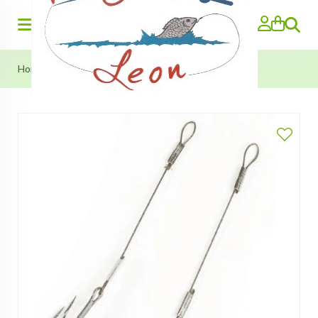
Search
Home
»
DLT Stingers (Shadstingers)