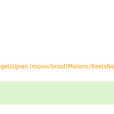
gels
lijnen (mono/braid)
Molens/Reels
No