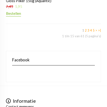
Gloss Pilker 150g (Aquantic)
7,45
5,95
Bestellen
1
2
3
4
5
>
>|
1 t/m 15 van 61 (5 pagina's)
Facebook
Informatie
Contact gegevens