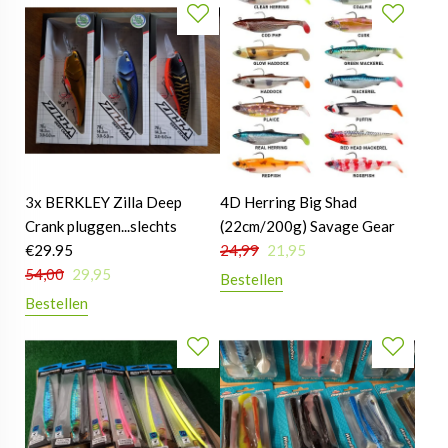
3x BERKLEY Zilla Deep
4D Herring Big Shad
Crank pluggen...slechts
(22cm/200g) Savage Gear
€29.95
24,99
21,95
54,00
29,95
Bestellen
Bestellen