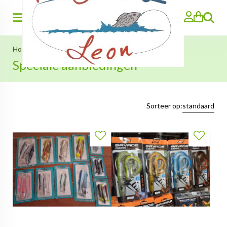
Zoeken
Home
>
Speciale aanbiedingen
Speciale aanbiedingen
Sorteer op:
standaard