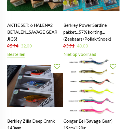
AKTIE SET: 6 HALEN=2
Berkley Power Sardine
BETALEN...SAVAGE GEAR
pakket...57% korting...
JIGS!
(Zeebaars/Pollak/Snoek)
95,94
32,00
93,91
40,00
Bestellen
Niet op voorraad
Berkley Zilla Deep Crank
Conger Eel (Savage Gear)
143mm
19cm/120g