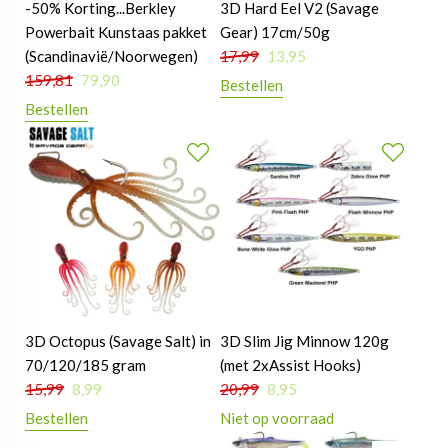
-50% Korting...Berkley
3D Hard Eel V2 (Savage
Powerbait Kunstaas pakket
Gear) 17cm/50g
(Scandinavië/Noorwegen)
17,99
13,95
159,81
79,90
Bestellen
Bestellen
3D Octopus (Savage Salt) in
3D Slim Jig Minnow 120g
70/120/185 gram
(met 2xAssist Hooks)
15,99
8,99
20,99
8,95
Bestellen
Niet op voorraad