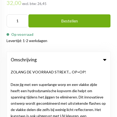
32,00
excl. btw:
26,45
Bestellen
Op voorraad
Levertijd: 1-2 werkdagen
Omschrijving
ZOLANG DE VOORRAAD STREKT... OP=OP!
Deze jig met een superlange worp en een vlakke zijde
heeft een hydrodynamische kopvorm die helpt om
spanning tijdens het jiggen te elimineren. Dit innovatieve
ontwerp wordt gecombineerd met uitstekende flashes op
de vlakke delen die zelfs bij weinig licht reflecteren. Het
kunstaas is ook uitgerust met UV-kleuren, een