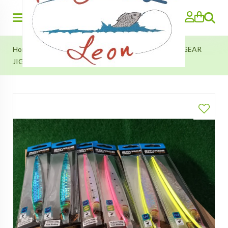
Zoeken
Home
>
AKTIE SET: 6 HALEN=2 BETALEN...SAVAGE GEAR
JIGS!