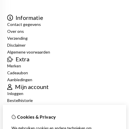
Informatie
Contact gegevens
Over ons
Verzending
Disclaimer
Algemene voorwaarden
Extra
Merken
Cadeaubon
Aanbiedingen
Mijn account
Inloggen
Bestelhistorie
Verlanglijst
Nieuwsbrief
Cookies & Privacy
Klantenservice
Contact
We gebruiken cookies en andere technieken om