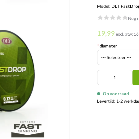
Model:
DLT FastDrop
Nog n
19,99
excl. btw:
16
*
diameter
Op voorraad
Levertijd: 1-2 werkd