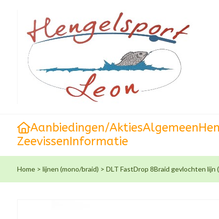
Aanbiedingen/Akties
Algemeen
Hen
Zeevissen
Informatie
Home
>
lijnen (mono/braid)
>
DLT FastDrop 8Braid gevlochten lijn