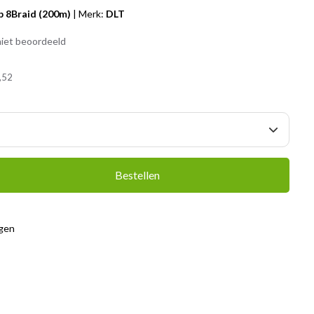
 8Braid (200m)
|
Merk:
DLT
iet beoordeeld
,52
Bestellen
agen