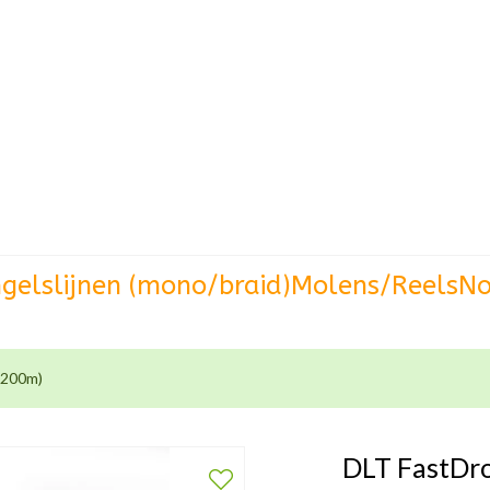
gels
lijnen (mono/braid)
Molens/Reels
No
 (200m)
DLT FastDro