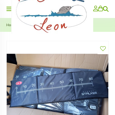
Zoeken
Home
>
DLT Pike Streetfishing Mat (100x30cm)