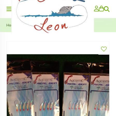
Zoeken
Home
>
Haring Paternosters (Real Skin) in #4 en #6