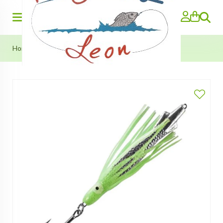
Zoeken
Home
>
Octopus Pilker (Team Deep Sea) 250g