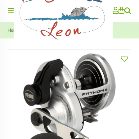
Zoeken
Home
>
Penn Fathom II Reel (FTHII10XNLD)