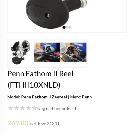
Penn Fathom II Reel
(FTHII10XNLD)
Model:
Penn Fathom II Zeereel
|
Merk:
Penn
Nog niet beoordeeld
269,00
excl. btw:
222,31