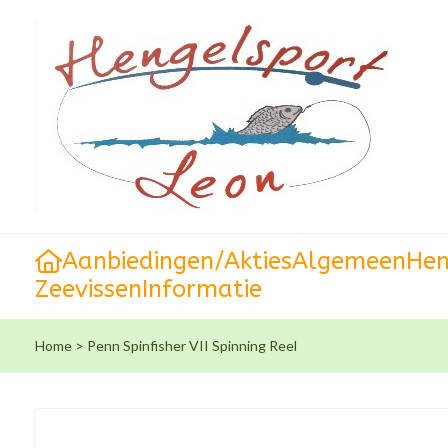
Aanbiedingen/Akties
Algemeen
Hen
Zeevissen
Informatie
Home
>
Penn Spinfisher VII Spinning Reel