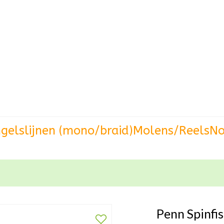
gels
lijnen (mono/braid)
Molens/Reels
No
Penn Spinfis