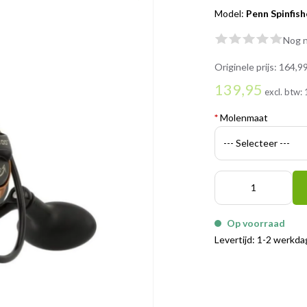
Model:
Penn Spinfish
Nog n
Originele prijs:
164,9
139,95
excl. btw:
*
Molenmaat
Op voorraad
Levertijd: 1-2 werkd