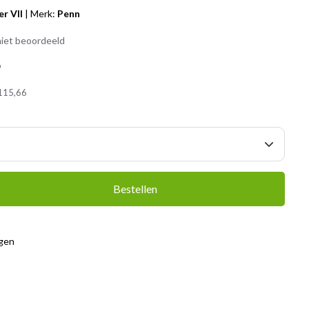
er VII
|
Merk:
Penn
iet beoordeeld
9
115,66
Bestellen
agen