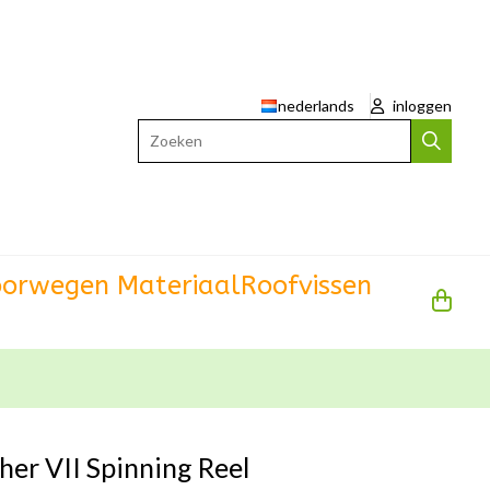
nederlands
inloggen
Zoeken
orwegen Materiaal
Roofvissen
her VII Spinning Reel