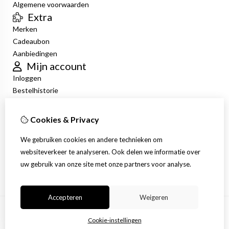
Algemene voorwaarden
Extra
Merken
Cadeaubon
Aanbiedingen
Mijn account
Inloggen
Bestelhistorie
Verlanglijst
Nieuwsbrief
Cookies & Privacy
Klantenservice
Contact
We gebruiken cookies en andere technieken om
Retourneren
websiteverkeer te analyseren. Ook delen we informatie over
Sitemap
uw gebruik van onze site met onze partners voor analyse.
Accepteren
Weigeren
Cookie-instellingen
© Copyright 2026 |
TSB