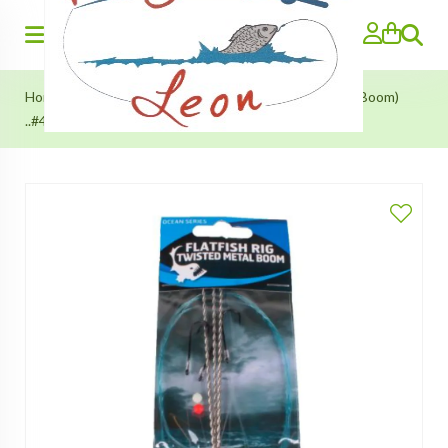
Zoeken
Home
>
Zeevissen
>
Platvis-onderlijn (Twisted Metal Boom)
..#4..#6