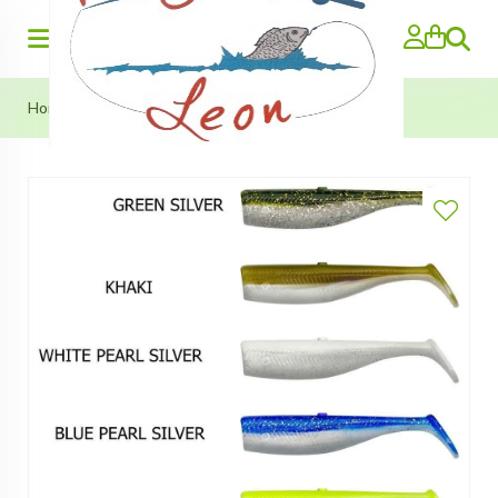
Zoeken
Home
>
Savage Minnow Tails 8cm/6g (diverse kleuren)