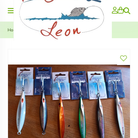
Zoeken
Home
>
Serpent Pilker 150g (Aquantic)