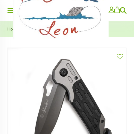
Zoeken
Home
>
Shadow Zakmes (Eurocatch)