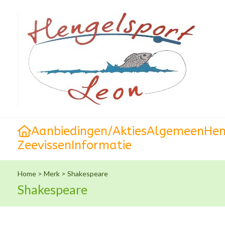
Aanbiedingen/Akties
Algemeen
Hen
Zeevissen
Informatie
Home
>
Merk
>
Shakespeare
Shakespeare