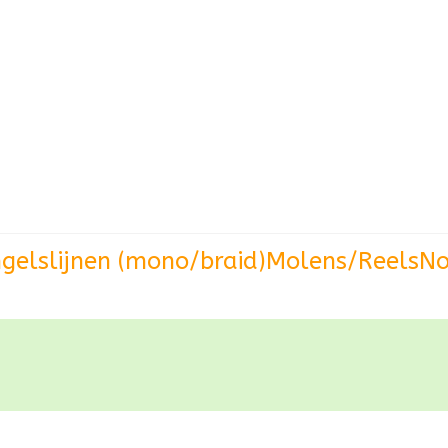
gels
lijnen (mono/braid)
Molens/Reels
No