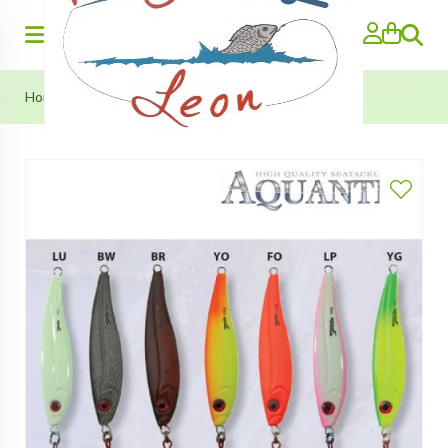
Zoeken
Home
>
Tremor Pilk 150g (Aquantic)