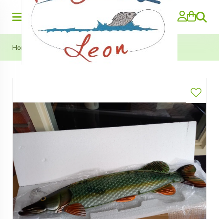
Zoeken
Home
>
Wand-Deco: Snoek!